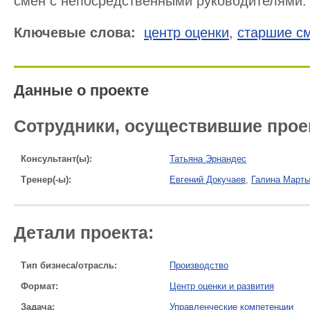
смен с непосредственными руководителями.
Ключевые слова:
центр оценки
,
старшие с
Данные о проекте
Сотрудники, осуществившие прое
Консультант(ы):
Татьяна Эрнандес
Тренер(-ы):
Евгений Докучаев
,
Галина Март
Детали проекта:
Тип бизнеса/отрасль:
Производство
Формат:
Центр оценки и развития
Задача:
Управленческие компетенции